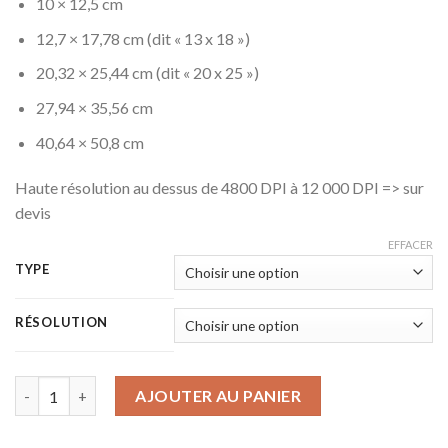
à
10 × 12,5 cm
3,50 €
12,7 × 17,78 cm (dit « 13 x 18 »)
20,32 × 25,44 cm (dit « 20 x 25 »)
27,94 × 35,56 cm
40,64 × 50,8 cm
Haute résolution au dessus de 4800 DPI à 12 000 DPI => sur
devis
EFFACER
TYPE
RÉSOLUTION
quantité de Négatifs
AJOUTER AU PANIER