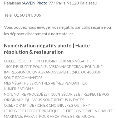
Palaiseau :
AWEN Photo
97 r Paris, 91120 Palaiseau
Télé : 01 60 14 03 06
Vous pouvez nous envoyer vos négatifs par colis sécurisé ou
les déposer directement à notre atelier.
Numérisation négatifs photo | Haute
résolution & restauration
QUELLE RÉSOLUTION CHOISIR POUR MES NÉGATIFS ?
1500 DPI SUFFIT POUR UN VISIONNAGE ÉCRAN. POUR UNE
IMPRESSION OU UN AGRANDISSEMENT, 2400 OU 4800 DPI
SONT RECOMMANDÉS.
MES NÉGATIFS SERONT-ILS ABÎMÉS PENDANT LA
NUMÉRISATION ?
NON, NOTRE PROCÉDÉ EST 100% SÉCURISÉ ET RESPECTE VOS
ORIGINAUX, QUI VOUS SONT RENDUS INTACTS.
QUEL FORMAT DE FICHIER CHOISIR, JPEG OU TIFF ?
LE JPEG EST LÉGER ET PRATIQUE. LE TIFF CONSERVE LA QUALITÉ
MAXIMALE, PARFAIT POUR ARCHIVAGE ET RETOUCHE.