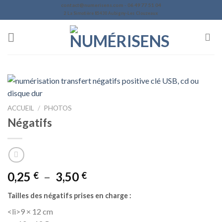
Skip
contact@numerisens.com - 06 49 77 51 04
2 La Simotière 85430 Aubigny-Les Clouzeaux
to
content
ACCUEIL
/
PHOTOS
Négatifs
Plage
0,25
–
3,50
€
€
de
Tailles des négatifs prises en charge :
prix :
0,25 €
<li>9 × 12 cm