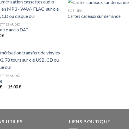
BOBINES
Cartes cadeaux sur demande
ETTES AUDIO
ette audio DAT
0
€
ETTES AUDIO
le
Plage
€
–
15,00
€
de
prix :
5,00 €
à
15,00 €
NS UTILES
LIENS BOUTIQUE