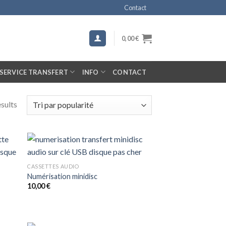
Contact
0,00
€
SERVICE TRANSFERT
INFO
CONTACT
esults
CASSETTES AUDIO
Numérisation minidisc
10,00
€