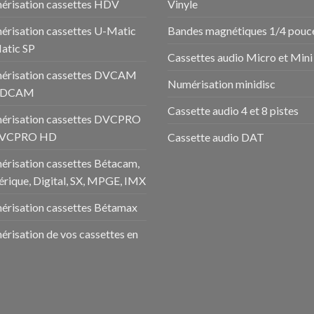
risation cassettes HDV
Vinyle
risation cassettes U-Matic
Bandes magnétiques 1/4 pouc
atic SP
Cassettes audio Micro et Mini
érisation cassettes DVCAM
Numérisation minidisc
HDCAM
Cassette audio 4 et 8 pistes
érisation cassettes DVCPRO
DVCPRO HD
Cassette audio DAT
risation cassettes Bétacam,
rique, Digital, SX, MPGE, IMX
risation cassettes Bétamax
risation de vos cassettes en