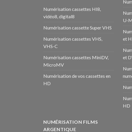
Numé
Numérisation cassettes HI8,
Numé
vidéo8, digital8
U-M
Numérisation cassette Super VHS
Num
Numérisation cassettes VHS,
et 
VHS-C
Num
Numérisation cassettes MiniDV,
et 
MicroMV
Numé
Numérisation de vos cassettes en
numé
HD
Numé
Numé
HD
NUMÉRISATION FILMS
ARGENTIQUE