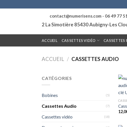
Skip
to
contact@numerisens.com - 06 49 77 5
content
2 La Simotière 85430 Aubigny-Les Cl
ACCUEIL
CASSETTES VIDÉO
CASSETTES 
ACCUEIL
/
CASSETTES AUDIO
CATÉGORIES
Bobines
(5)
CASS
Cassettes Audio
Cass
(7)
12,0
Cassettes vidéo
(18)