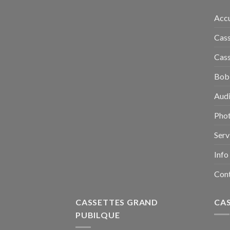
Accu
Cass
Cass
Bobi
Audi
Pho
Serv
Info
Con
CASSETTES GRAND
CA
PUBILQUE