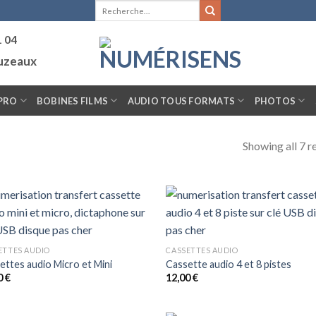
Recherche
pour :
1 04
ouzeaux
PRO
BOBINES FILMS
AUDIO TOUS FORMATS
PHOTOS
Showing all 7 r
ETTES AUDIO
CASSETTES AUDIO
ettes audio Micro et Mini
Cassette audio 4 et 8 pistes
0
€
12,00
€