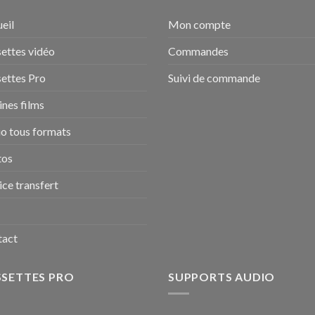
eil
Mon compte
ettes vidéo
Commandes
ettes Pro
Suivi de commande
nes films
o tous formats
tos
ice transfert
tact
SSETTES PRO
SUPPORTS AUDIO