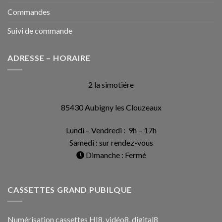
Commandes
Suivi de commande
ADRESSE – HORAIRE
2 la simotiére
85430 Aubigny les Clouzeaux
Lundi – Vendredi : 9h – 17h
Samedi : sur rendez-vous
Dimanche : Fermé
CASSETTES GRAND PUBILQUE
Numérisation cassettes HI8, vidéo8, digital8