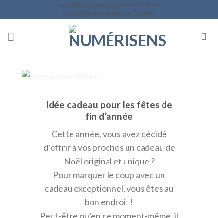
Skip
contact@numerisens.com - 06 49 77 51 04
2 La Simotière 85430 Aubigny-Les Clouzeaux
to
content
Idée cadeau pour les fêtes de
fin d’année
Cette année, vous avez décidé
d’offrir à vos proches un cadeau de
Noël original et unique ?
Pour marquer le coup avec un
cadeau exceptionnel, vous êtes au
bon endroit !
Peut-être qu’en ce moment-même, il