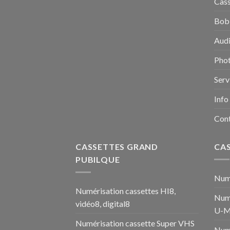
Cass
Bobi
Audi
Pho
Serv
Info
Con
CASSETTES GRAND
CA
PUBILQUE
Numé
Numérisation cassettes HI8,
Numé
vidéo8, digital8
U-M
Numérisation cassette Super VHS
Num