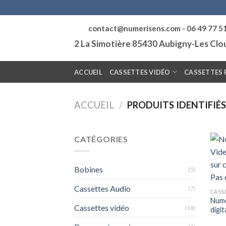
Skip
to
contact@numerisens.com - 06 49 77 5
content
2 La Simotière 85430 Aubigny-Les Cl
ACCUEIL
CASSETTES VIDÉO
CASSETTES 
ACCUEIL
/
PRODUITS IDENTIFIÉS
CATÉGORIES
Bobines
(5)
Cassettes Audio
(7)
CASS
Numé
Cassettes vidéo
(18)
digit