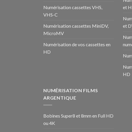
Numérisation cassettes VHS,
et 
VHS-C
Num
Numérisation cassettes MiniDV,
et 
MicroMV
Numé
Numérisation de vos cassettes en
numé
HD
Numé
Numé
HD
NUMÉRISATION FILMS
ARGENTIQUE
Bobines Super8 et 8mm en Full HD
ou 4K