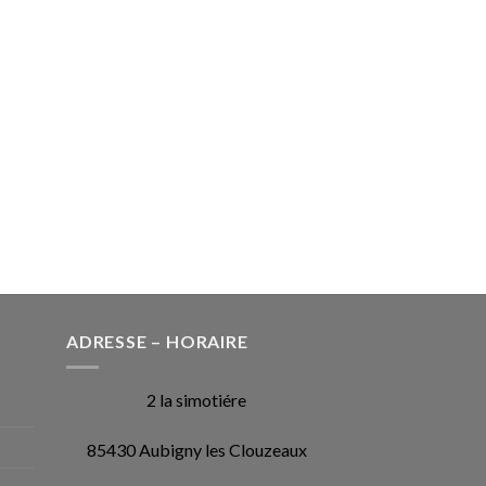
ADRESSE – HORAIRE
2 la simotiére
85430 Aubigny les Clouzeaux