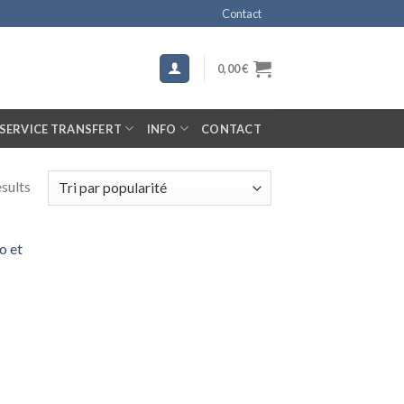
Contact
0,00
€
SERVICE TRANSFERT
INFO
CONTACT
esults