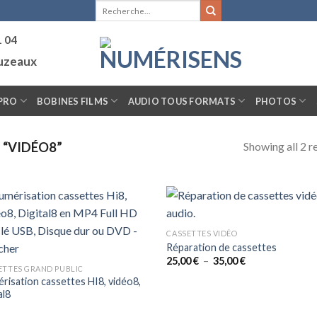
Recherche
pour :
1 04
ouzeaux
PRO
BOBINES FILMS
AUDIO TOUS FORMATS
PHOTOS
Showing all 2 r
 “VIDÉO8”
CASSETTES VIDÉO
Réparation de cassettes
Plage
25,00
€
–
35,00
€
de
ETTES GRAND PUBLIC
prix :
risation cassettes HI8, vidéo8,
25,00 €
al8
à
35,00 €