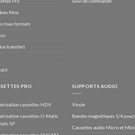
ettes Pro
Suivi de commande
nes films
o tous formats
tos
ice transfert
tact
SSETTES PRO
SUPPORTS AUDIO
risation cassettes HDV
Vinyle
risation cassettes U-Matic
Bandes magnétiques 1/4 pouc
atic SP
Cassettes audio Micro et Mini
érisation cassettes DVCAM