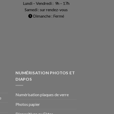
Lundi – Vendredi : 9h – 17h
Samedi : sur rendez-vous
Dimanche : Fermé
NUMÉRISATION PHOTOS ET
DIAPOS
Numérisation plaques de verre
e
Photos papier
Diapositives ou Ektas