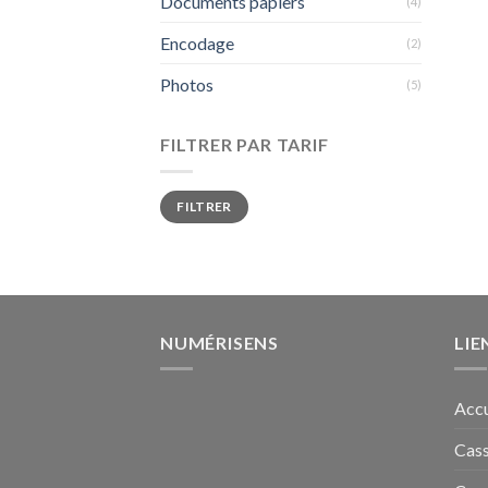
Documents papiers
(4)
Encodage
(2)
Photos
(5)
FILTRER PAR TARIF
Prix
Prix
FILTRER
min
max
NUMÉRISENS
LIE
Accu
Cass