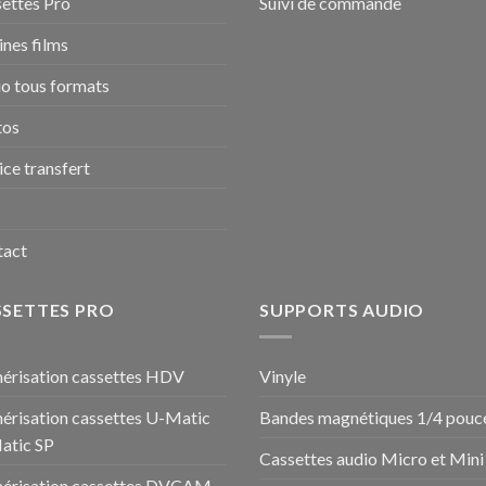
ettes Pro
Suivi de commande
nes films
o tous formats
tos
ice transfert
tact
SSETTES PRO
SUPPORTS AUDIO
risation cassettes HDV
Vinyle
risation cassettes U-Matic
Bandes magnétiques 1/4 pouc
atic SP
Cassettes audio Micro et Mini
érisation cassettes DVCAM