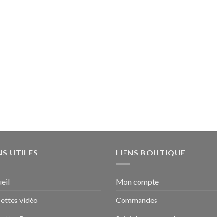
à
15,00 €
NS UTILES
LIENS BOUTIQUE
eil
Mon compte
ettes vidéo
Commandes