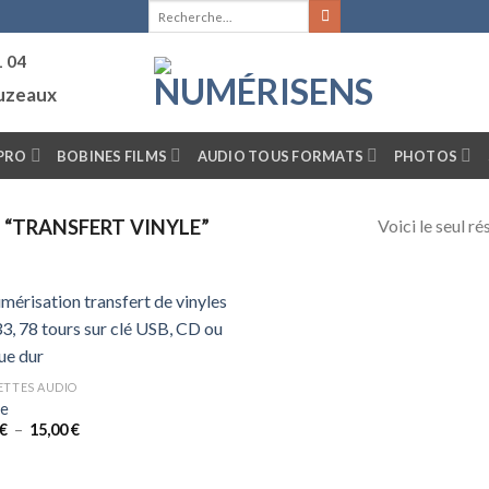
Recherche
pour :
1 04
ouzeaux
PRO
BOBINES FILMS
AUDIO TOUS FORMATS
PHOTOS
Voici le seul ré
 “TRANSFERT VINYLE”
ETTES AUDIO
le
Plage
€
–
15,00
€
de
prix :
5,00 €