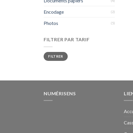
Documents papiers
(4)
Encodage
(2)
Photos
(5)
FILTRER PAR TARIF
Prix
Prix
FILTRER
min
max
NUMÉRISENS
LIE
Accu
Cass