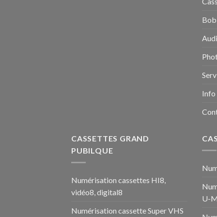
Cass
Bobi
Audi
Pho
Serv
Info
Con
CASSETTES GRAND
CA
PUBILQUE
Numé
Numérisation cassettes HI8,
Numé
vidéo8, digital8
U-M
Numérisation cassette Super VHS
Num