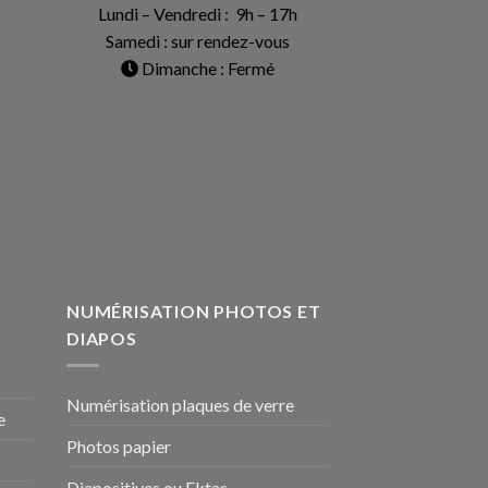
Lundi – Vendredi : 9h – 17h
Samedi : sur rendez-vous
Dimanche : Fermé
NUMÉRISATION PHOTOS ET
DIAPOS
Numérisation plaques de verre
e
Photos papier
Diapositives ou Ektas