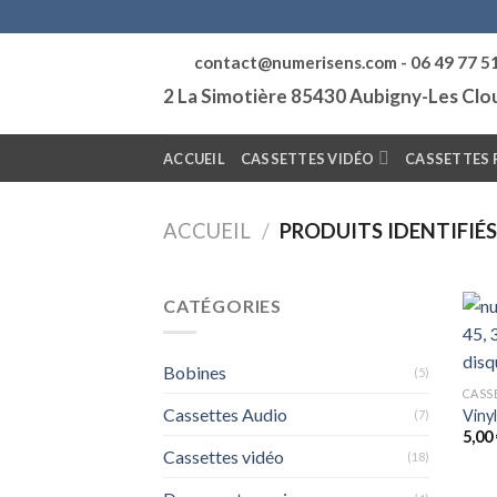
Skip
to
contact@numerisens.com - 06 49 77 5
content
2 La Simotière 85430 Aubigny-Les Cl
ACCUEIL
CASSETTES VIDÉO
CASSETTES 
ACCUEIL
/
PRODUITS IDENTIFIÉS
CATÉGORIES
Bobines
(5)
CASS
Cassettes Audio
Viny
(7)
5,00
Cassettes vidéo
(18)