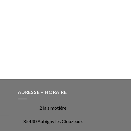
ADRESSE – HORAIRE
2 la simotiére
85430 Aubigny les Clouzeaux