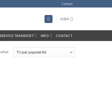
Contact
0,00
€
SERVICE TRANSFERT
INFO
CONTACT
sultat