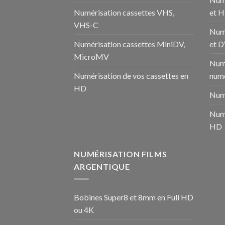
Numérisation cassettes VHS,
et 
VHS-C
Num
Numérisation cassettes MiniDV,
et 
MicroMV
Numé
Numérisation de vos cassettes en
numé
HD
Numé
Numé
HD
NUMÉRISATION FILMS
ARGENTIQUE
Bobines Super8 et 8mm en Full HD
ou 4K