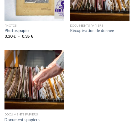
PHOTOS
DOCUMENTS PAPIERS
Photos papier
Récupération de donnée
Plage
0,30
€
–
0,35
€
de
prix :
0,30 €
à
0,35 €
DOCUMENTS PAPIERS
Documents papiers