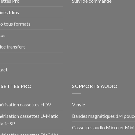
ettes Pro
Suivi de commande
nes films
o tous formats
tos
ice transfert
tact
SSETTES PRO
SUPPORTS AUDIO
risation cassettes HDV
Vinyle
risation cassettes U-Matic
Bandes magnétiques 1/4 pouc
atic SP
Cassettes audio Micro et Mini
érisation cassettes DVCAM