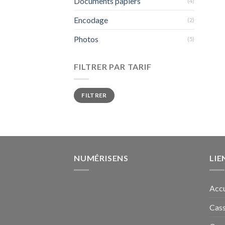
Documents papiers
(4)
Encodage
(2)
Photos
(5)
FILTRER PAR TARIF
Prix
Prix
FILTRER
min
max
NUMÉRISENS
LIE
Accu
Cass