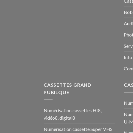
Cass
Bobi
Audi
Pho
Serv
Info
Con
CASSETTES GRAND
CA
PUBILQUE
Numé
Numérisation cassettes HI8,
Numé
vidéo8, digital8
U-M
Numérisation cassette Super VHS
Num