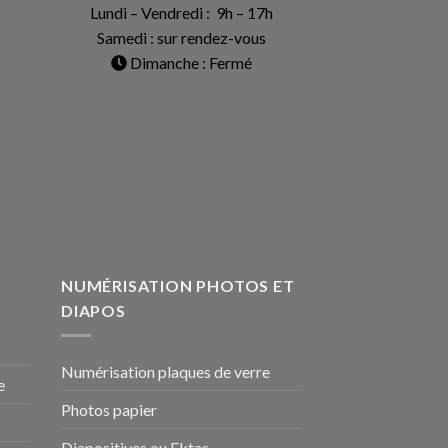
Lundi – Vendredi : 9h – 17h
Samedi : sur rendez-vous
Dimanche : Fermé
NUMÉRISATION PHOTOS ET
DIAPOS
Numérisation plaques de verre
e
Photos papier
Diapositives ou Ektas