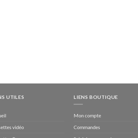
11,00 €
à
130,00 €
NS UTILES
LIENS BOUTIQUE
eil
Mon compte
ettes vidéo
Commandes