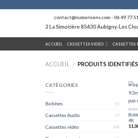
Skip
to
contact@numerisens.com - 06 49 77 5
content
2 La Simotière 85430 Aubigny-Les Cl
ACCUEIL
CASSETTES VIDÉO
CASSETTES 
ACCUEIL
/
PRODUITS IDENTIFIÉS
CATÉGORIES
Bobines
(5)
BOBI
Bobi
Cassettes Audio
(7)
4K
11,0
Cassettes vidéo
(18)