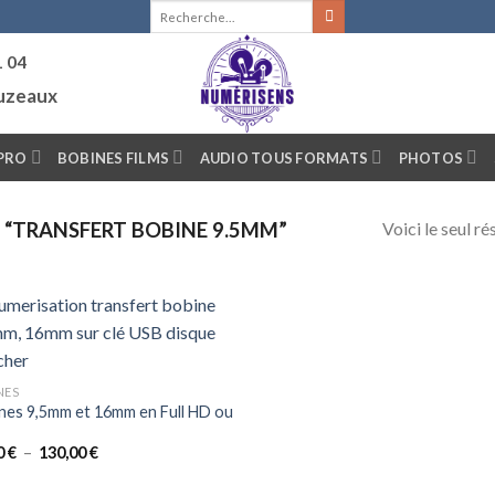
Recherche
pour :
1 04
ouzeaux
PRO
BOBINES FILMS
AUDIO TOUS FORMATS
PHOTOS
Voici le seul ré
 “TRANSFERT BOBINE 9.5MM”
NES
nes 9,5mm et 16mm en Full HD ou
Plage
0
€
–
130,00
€
de
prix :