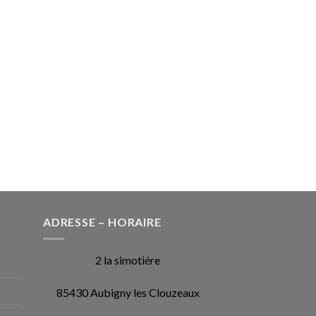
ADRESSE – HORAIRE
2 la simotiére
85430 Aubigny les Clouzeaux