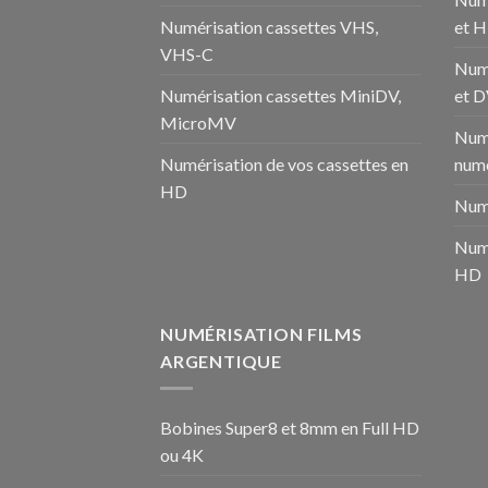
Numérisation cassettes VHS,
et 
VHS-C
Num
Numérisation cassettes MiniDV,
et 
MicroMV
Numé
Numérisation de vos cassettes en
numé
HD
Numé
Numé
HD
NUMÉRISATION FILMS
ARGENTIQUE
Bobines Super8 et 8mm en Full HD
ou 4K