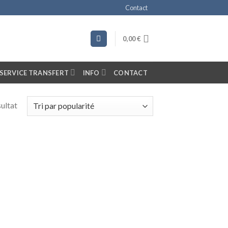
Contact
0,00
€
SERVICE TRANSFERT
INFO
CONTACT
sultat