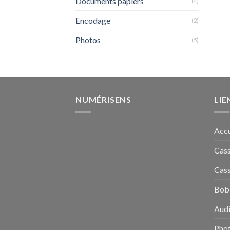
Documents papiers
(4)
Encodage
(2)
Photos
(5)
NUMÉRISENS
LIE
Accu
Cass
Cass
Bobi
Audi
Pho