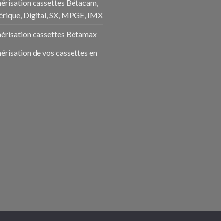
risation cassettes Bétacam,
rique, Digital, SX, MPGE, IMX
risation cassettes Bétamax
risation de vos cassettes en