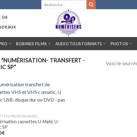
Recherche
pour :
1 04
ouzeaux
PRO
BOBINES FILMS
AUDIO TOUS FORMATS
PHOTOS
 “NUMÉRISATION- TRANSFERT -
Voici le seul ré
IC SP”
ETTES PROFESSIONNEL
risation cassettes U-Matic U-
c SP
0
€