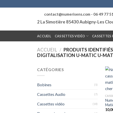
Skip
to
contact@numerisens.com - 06 49 77 5
content
2 La Simotière 85430 Aubigny-Les Cl
ACCUEIL
CASSETTES VIDÉO
CASSETTES 
ACCUEIL
/
PRODUITS IDENTIFIÉS
DIGITALISATION U-MATIC U-MAT
CATÉGORIES
Bobines
(5)
Cassettes Audio
(7)
CASS
Numé
Cassettes vidéo
(18)
Mati
10,0