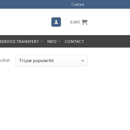
Contact
0,00
€
SERVICE TRANSFERT
INFO
CONTACT
sultat