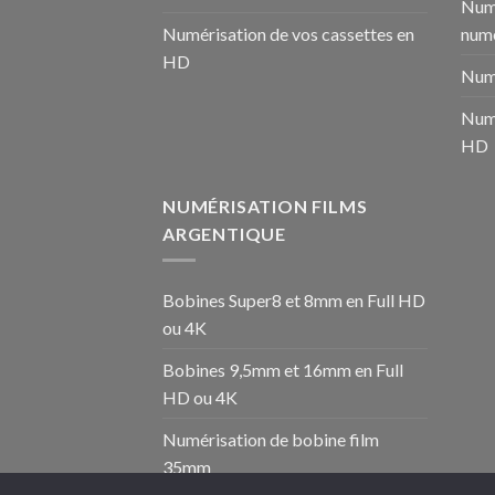
Numé
Numérisation de vos cassettes en
numé
HD
Numé
Numé
HD
NUMÉRISATION FILMS
ARGENTIQUE
Bobines Super8 et 8mm en Full HD
ou 4K
Bobines 9,5mm et 16mm en Full
HD ou 4K
Numérisation de bobine film
35mm