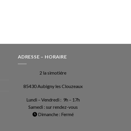
ADRESSE – HORAIRE
2 la simotiére
85430 Aubigny les Clouzeaux
Lundi – Vendredi : 9h – 17h
Samedi : sur rendez-vous
Dimanche : Fermé