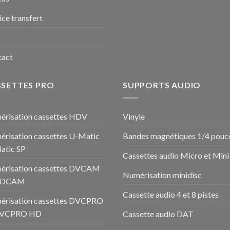
ice transfert
tact
SSETTES PRO
SUPPORTS AUDIO
risation cassettes HDV
Vinyle
risation cassettes U-Matic
Bandes magnétiques 1/4 pouc
atic SP
Cassettes audio Micro et Mini
érisation cassettes DVCAM
Numérisation minidisc
HDCAM
Cassette audio 4 et 8 pistes
érisation cassettes DVCPRO
DVCPRO HD
Cassette audio DAT