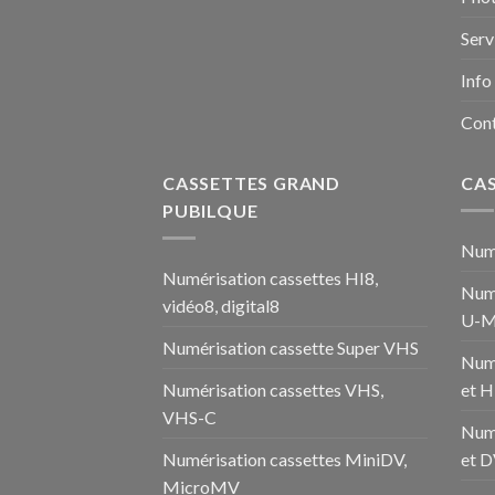
Serv
Info
Con
CASSETTES GRAND
CA
PUBILQUE
Numé
Numérisation cassettes HI8,
Numé
vidéo8, digital8
U-M
Numérisation cassette Super VHS
Num
Numérisation cassettes VHS,
et 
VHS-C
Num
Numérisation cassettes MiniDV,
et 
MicroMV