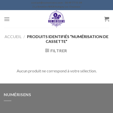
Skip
contact@numerisens.com - 06 49 77 51 04
2 La Simotière 85430 Aubigny-Les Clouzeaux
to
content
ACCUEIL
/
PRODUITS IDENTIFIÉS “NUMÉRISATION DE
CASSETTE”
FILTRER
Aucun produit ne correspond à votre sélection.
NUMÉRISENS