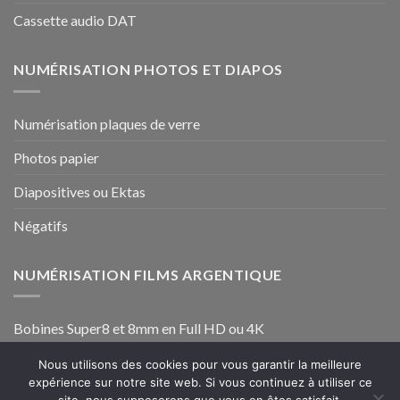
Cassette audio DAT
NUMÉRISATION PHOTOS ET DIAPOS
Numérisation plaques de verre
Photos papier
Diapositives ou Ektas
Négatifs
NUMÉRISATION FILMS ARGENTIQUE
Bobines Super8 et 8mm en Full HD ou 4K
Bobines 9,5mm et 16mm en Full HD ou 4K
Nous utilisons des cookies pour vous garantir la meilleure
expérience sur notre site web. Si vous continuez à utiliser ce
Numérisation de bobine film 35mm
site, nous supposerons que vous en êtes satisfait.