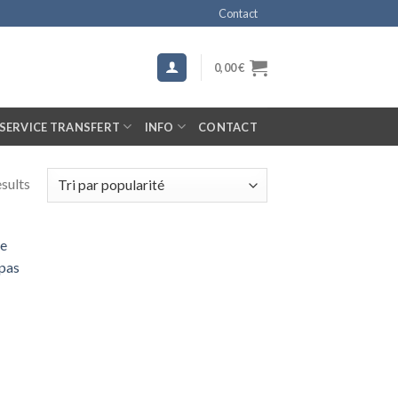
Contact
0,00
€
SERVICE TRANSFERT
INFO
CONTACT
esults