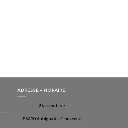
ADRESSE – HORAIRE
2 la simotiére
85430 Aubigny les Clouzeaux