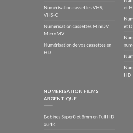
Numérisation cassettes VHS,
et 
VHS-C
Num
Numérisation cassettes MiniDV,
et 
MicroMV
Numé
Numérisation de vos cassettes en
numé
HD
Numé
Numé
HD
NUMÉRISATION FILMS
ARGENTIQUE
Bobines Super8 et 8mm en Full HD
ou 4K