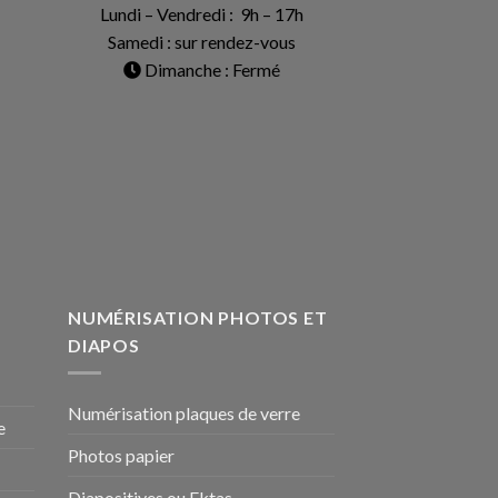
Lundi – Vendredi : 9h – 17h
Samedi : sur rendez-vous
Dimanche : Fermé
NUMÉRISATION PHOTOS ET
DIAPOS
Numérisation plaques de verre
e
Photos papier
Diapositives ou Ektas