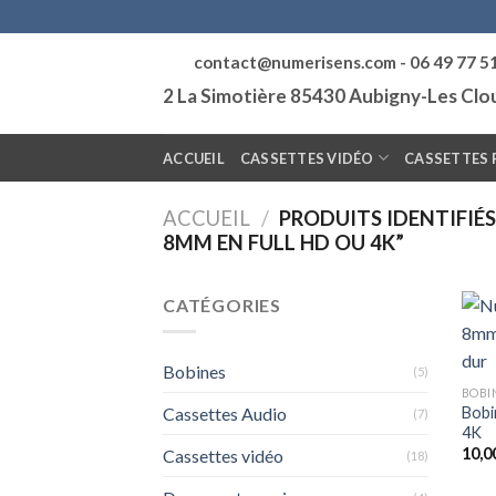
Skip
to
contact@numerisens.com - 06 49 77 5
content
2 La Simotière 85430 Aubigny-Les Cl
ACCUEIL
CASSETTES VIDÉO
CASSETTES 
ACCUEIL
/
PRODUITS IDENTIFIÉS
8MM EN FULL HD OU 4K”
CATÉGORIES
Bobines
(5)
BOBI
Bobi
Cassettes Audio
(7)
4K
10,0
Cassettes vidéo
(18)