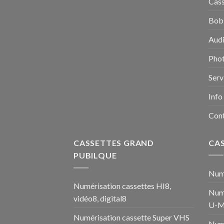
Cass
Bobi
Audi
Pho
Serv
Info
Con
CASSETTES GRAND
CA
PUBILQUE
Numé
Numérisation cassettes HI8,
Numé
vidéo8, digital8
U-M
Numérisation cassette Super VHS
Num