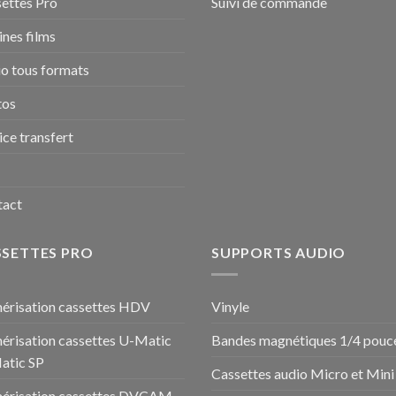
ettes Pro
Suivi de commande
nes films
o tous formats
tos
ice transfert
tact
SSETTES PRO
SUPPORTS AUDIO
risation cassettes HDV
Vinyle
risation cassettes U-Matic
Bandes magnétiques 1/4 pouc
atic SP
Cassettes audio Micro et Mini
érisation cassettes DVCAM