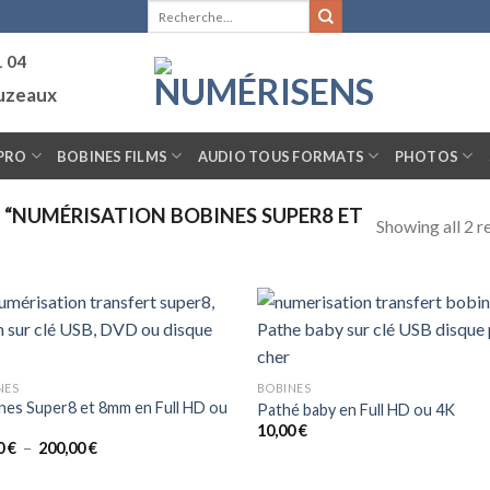
Recherche
pour :
1 04
ouzeaux
PRO
BOBINES FILMS
AUDIO TOUS FORMATS
PHOTOS
 “NUMÉRISATION BOBINES SUPER8 ET
Showing all 2 r
NES
BOBINES
nes Super8 et 8mm en Full HD ou
Pathé baby en Full HD ou 4K
10,00
€
Plage
0
€
–
200,00
€
de
prix :