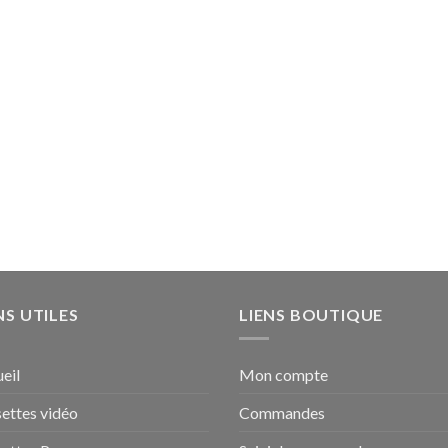
10,00 €
à
200,00 €
NS UTILES
LIENS BOUTIQUE
eil
Mon compte
ettes vidéo
Commandes