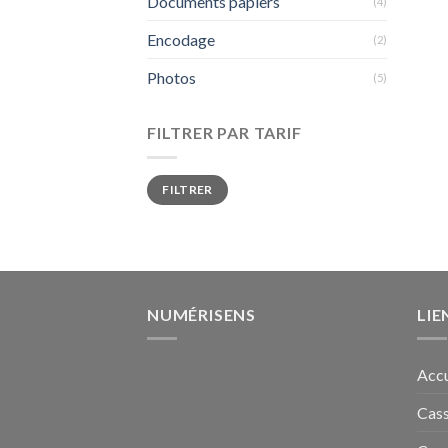
Documents papiers
(4)
Encodage
(2)
Photos
(5)
FILTRER PAR TARIF
Prix
Prix
FILTRER
min
max
NUMÉRISENS
LIE
Accu
Cass