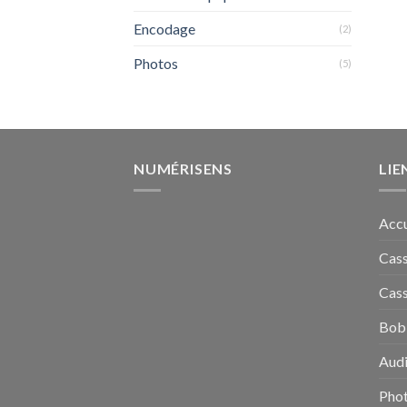
Encodage
(2)
Photos
(5)
NUMÉRISENS
LIE
Accu
Cass
Cass
Bobi
Audi
Pho