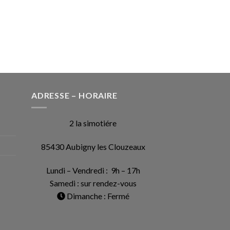
ADRESSE – HORAIRE
2 la simotiére
85430 Aubigny les Clouzeaux
Lundi – Vendredi : 9h – 17h
Samedi : sur rendez-vous
Dimanche : Fermé