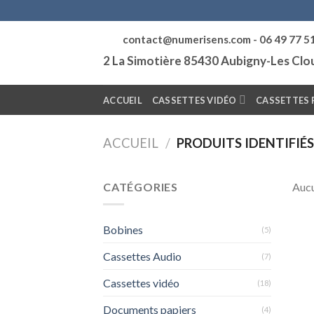
Skip
to
contact@numerisens.com - 06 49 77 5
content
2 La Simotière 85430 Aubigny-Les Cl
ACCUEIL
CASSETTES VIDÉO
CASSETTES 
ACCUEIL
/
PRODUITS IDENTIFIÉ
CATÉGORIES
Aucu
Bobines
(5)
Cassettes Audio
(7)
Cassettes vidéo
(18)
Documents papiers
(4)