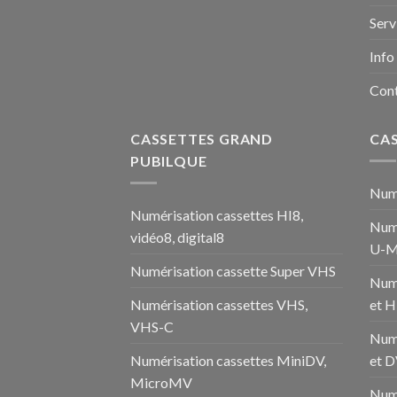
Serv
Info
Con
CASSETTES GRAND
CA
PUBILQUE
Numé
Numérisation cassettes HI8,
Numé
vidéo8, digital8
U-M
Numérisation cassette Super VHS
Num
Numérisation cassettes VHS,
et 
VHS-C
Num
Numérisation cassettes MiniDV,
et 
MicroMV
Numé