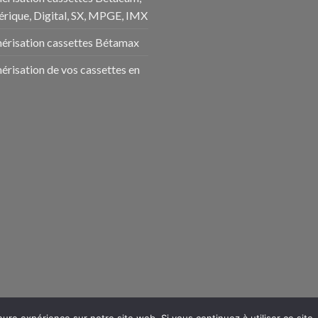
rique, Digital, SX, MPGE, IMX
risation cassettes Bétamax
risation de vos cassettes en