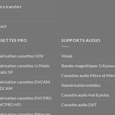
ice transfert
tact
SSETTES PRO
SUPPORTS AUDIO
risation cassettes HDV
Vinyle
risation cassettes U-Matic
Bandes magnétiques 1/4 pouc
atic SP
Cassettes audio Micro et Mini
érisation cassettes DVCAM
Numérisation minidisc
HDCAM
Cassette audio 4 et 8 pistes
érisation cassettes DVCPRO
DVCPRO HD
Cassette audio DAT
risation cassettes Bétacam,