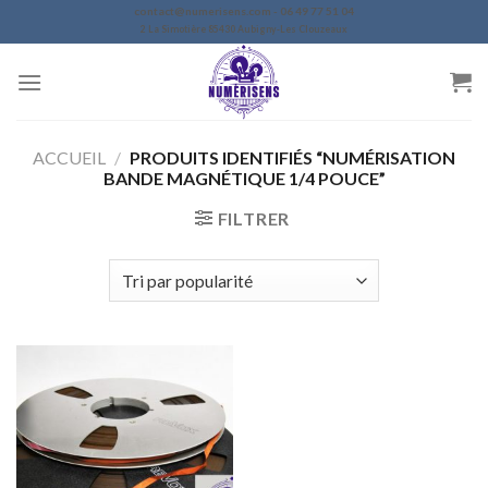
Skip
contact@numerisens.com - 06 49 77 51 04
2 La Simotière 85430 Aubigny-Les Clouzeaux
to
content
ACCUEIL
/
PRODUITS IDENTIFIÉS “NUMÉRISATION
BANDE MAGNÉTIQUE 1/4 POUCE”
FILTRER