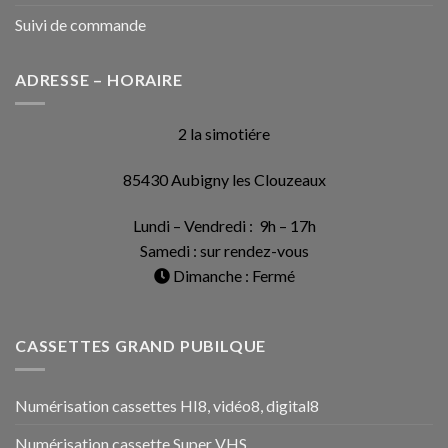
Suivi de commande
ADRESSE – HORAIRE
2 la simotiére
85430 Aubigny les Clouzeaux
Lundi – Vendredi : 9h – 17h
Samedi : sur rendez-vous
Dimanche : Fermé
CASSETTES GRAND PUBILQUE
Numérisation cassettes HI8, vidéo8, digital8
Numérisation cassette Super VHS