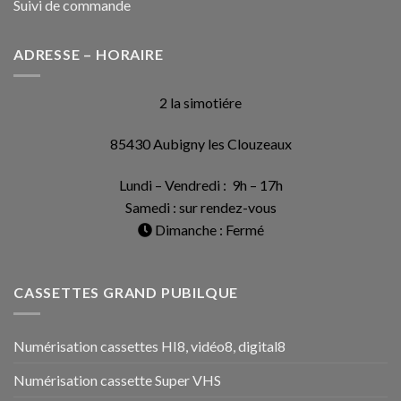
Suivi de commande
ADRESSE – HORAIRE
2 la simotiére
85430 Aubigny les Clouzeaux
Lundi – Vendredi : 9h – 17h
Samedi : sur rendez-vous
Dimanche : Fermé
CASSETTES GRAND PUBILQUE
Numérisation cassettes HI8, vidéo8, digital8
Numérisation cassette Super VHS