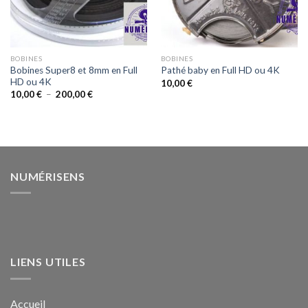
BOBINES
BOBINES
Bobines Super8 et 8mm en Full
Pathé baby en Full HD ou 4K
HD ou 4K
10,00
€
Plage
10,00
€
–
200,00
€
de
prix :
10,00 €
à
200,00 €
NUMÉRISENS
LIENS UTILES
Accueil