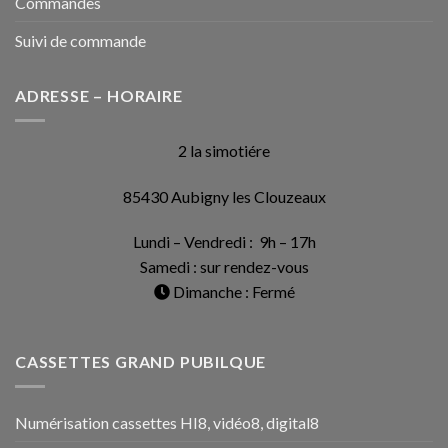
Commandes
Suivi de commande
ADRESSE – HORAIRE
2 la simotiére
85430 Aubigny les Clouzeaux
Lundi – Vendredi : 9h – 17h
Samedi : sur rendez-vous
Dimanche : Fermé
CASSETTES GRAND PUBILQUE
Numérisation cassettes HI8, vidéo8, digital8