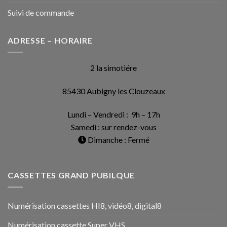
Suivi de commande
ADRESSE – HORAIRE
2 la simotiére
85430 Aubigny les Clouzeaux
Lundi – Vendredi : 9h – 17h
Samedi : sur rendez-vous
Dimanche : Fermé
CASSETTES GRAND PUBILQUE
Numérisation cassettes HI8, vidéo8, digital8
Numérisation cassette Super VHS