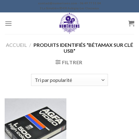
Skip
contact@numerisens.com - 06 49 77 51 04
2 La Simotière 85430 Aubigny-Les Clouzeaux
to
content
ACCUEIL
/
PRODUITS IDENTIFIÉS “BÉTAMAX SUR CLÉ
USB”
FILTRER